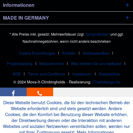
Informationen
MADE IN GERMANY
* Alle Preise inkl. gesetzl. Mehrwertsteuer zzgl.
Versandkosten
und ggf.
Nachnahmegebühren, wenn nicht anders beschrieben
Cookie-Einstellungen
Kontakt
Kletterwandbau
Projektplanung
Messetermine
Was klettern für uns bedeutet
AGB
Terms and Conditions
Impressum
Datenschutz
© 2024 Move-It-Climbingholds - Realisierung:
77webdesign.de
Diese Website benutzt Cookies, die für den technischen Betrieb der
Website erforderlich sind und stets gesetzt werden. Andere
Cookies, die den Komfort bei Benutzung dieser Website erhöhen,
der Direktwerbung dienen oder die Interaktion mit anderen
Websites und sozialen Netzwerken vereinfachen sollen, werden nur
mit Ihrer Zustimmung gesetzt.
Mehr Informationen