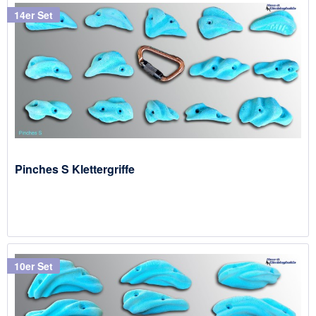
14er Set
Pinches S Klettergriffe
10er Set