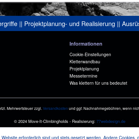
ergriffe || Projektplanung- und Realisierung || Ausr
Informationen
Cookie-Einstellungen
Kletterwandbau
Projektplanung
Messetermine
Was klettern für uns bedeutet
setzl. Mehrwertsteuer zzgl.
Versandkosten
und ggf. Nachnahmegebühren, wenn nich
© 2024 Move-It-Climbingholds - Realisierung:
77webdesign.de
 Website erforderlich sind und stets gesetzt werden. Andere Cookies, 