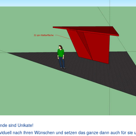
nde sind Unikate!
ividuell nach ihren Wünschen und setzen das ganze dann auch für sie 