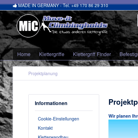
MADE IN GERMANY - Tel. +49 170 86 29 310
Home
Klettergriffe
Klettergriff Finder
Befestig
Projektplanung
Projekt
Informationen
Wir planen Ih
Cookie-Einstellungen
Kontakt
Kletterwandbau