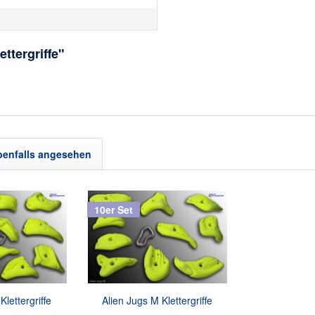
ttergriffe"
benfalls angesehen
10er Set
Klettergriffe
Alien Jugs M Klettergriffe