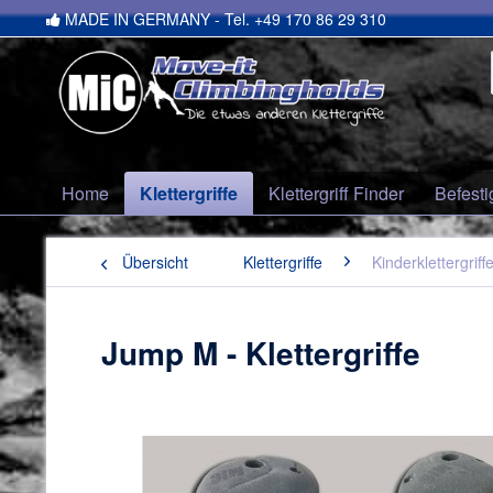
MADE IN GERMANY - Tel. +49 170 86 29 310
Home
Klettergriffe
Klettergriff Finder
Befesti
Übersicht
Klettergriffe
Kinderklettergriff
Jump M - Klettergriffe