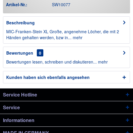
Artikel-Nr.:
SW10077
Beschreibung
MIC-Franken-Stein XL Große, angenehme Löcher, die mit 2
Händen gehalten werden, bzw in...
mehr
Bewertungen
0
Bewertungen lesen, schreiben und diskutieren...
mehr
Kunden haben sich ebenfalls angesehen
Service Hotline
Service
Informationen
MADE IN GERMANY