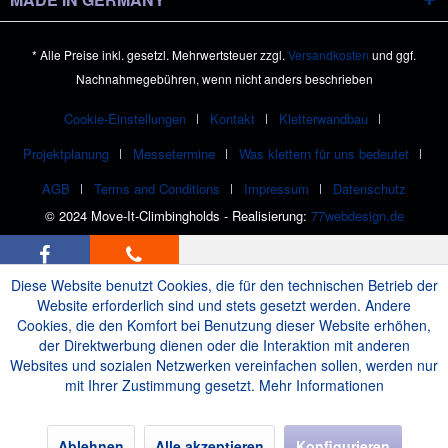
* Alle Preise inkl. gesetzl. Mehrwertsteuer zzgl.
Versandkosten
und ggf.
Nachnahmegebühren, wenn nicht anders beschrieben
Cookie-Einstellungen
Kontakt
Kletterwandbau
Projektplanung
Messetermine
Was klettern für uns bedeutet
AGB
Terms and Conditions
Impressum
Datenschutz
© 2024 Move-It-Climbingholds - Realisierung:
77webdesign.de
Diese Website benutzt Cookies, die für den technischen Betrieb der
Website erforderlich sind und stets gesetzt werden. Andere
Cookies, die den Komfort bei Benutzung dieser Website erhöhen,
der Direktwerbung dienen oder die Interaktion mit anderen
Websites und sozialen Netzwerken vereinfachen sollen, werden nur
mit Ihrer Zustimmung gesetzt.
Mehr Informationen
Ablehnen
Alle akzeptieren
Konfigurieren