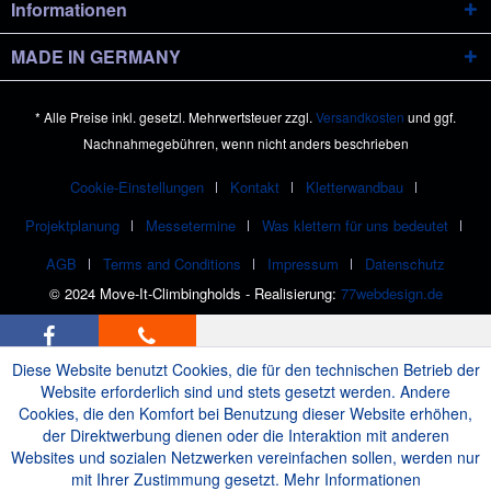
Informationen
MADE IN GERMANY
* Alle Preise inkl. gesetzl. Mehrwertsteuer zzgl.
Versandkosten
und ggf.
Nachnahmegebühren, wenn nicht anders beschrieben
Cookie-Einstellungen
Kontakt
Kletterwandbau
Projektplanung
Messetermine
Was klettern für uns bedeutet
AGB
Terms and Conditions
Impressum
Datenschutz
© 2024 Move-It-Climbingholds - Realisierung:
77webdesign.de
Diese Website benutzt Cookies, die für den technischen Betrieb der
Website erforderlich sind und stets gesetzt werden. Andere
Cookies, die den Komfort bei Benutzung dieser Website erhöhen,
der Direktwerbung dienen oder die Interaktion mit anderen
Websites und sozialen Netzwerken vereinfachen sollen, werden nur
mit Ihrer Zustimmung gesetzt.
Mehr Informationen