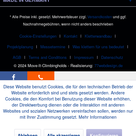
* Alle Preise inkl. gesetzl. Mehrwertsteuer zzgl.
Versandkosten
und ggf.
Nachnahmegebühren, wenn nicht anders beschrieben
Cookie-Einstellungen
Kontakt
Kletterwandbau
Projektplanung
Messetermine
Was klettern für uns bedeutet
AGB
Terms and Conditions
Impressum
Datenschutz
© 2024 Move-It-Climbingholds - Realisierung:
77webdesign.de
Diese Website benutzt Cookies, die für den technischen Betrieb der
Website erforderlich sind und stets gesetzt werden. Andere
Cookies, die den Komfort bei Benutzung dieser Website erhöhen,
der Direktwerbung dienen oder die Interaktion mit anderen
Websites und sozialen Netzwerken vereinfachen sollen, werden nur
mit Ihrer Zustimmung gesetzt.
Mehr Informationen
Ablehnen
Alle akzeptieren
Konfigurieren