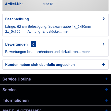
Artikel-Nr.:
tufa13
Beschreibung
Länge: 62 cm Befestigung: Spaxschraube 1x_5x80mm
2x_5x100mm Achtung: Endstücke...
mehr
Bewertungen
0
Bewertungen lesen, schreiben und diskutieren...
mehr
Kunden haben sich ebenfalls angesehen
Service Hotline
Service
Informationen
MADE IN GERMANY