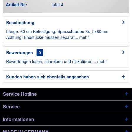
Artikel-Nr.:
tufa14
Beschreibung
Länge: 60 cm Befestigung: Spaxschraube 3x_5x80mm
Achtung: Endstücke müssen separat...
mehr
Bewertungen
0
Bewertungen lesen, schreiben und diskutieren...
mehr
Kunden haben sich ebenfalls angesehen
Service Hotline
Service
Informationen
MADE IN GERMANY