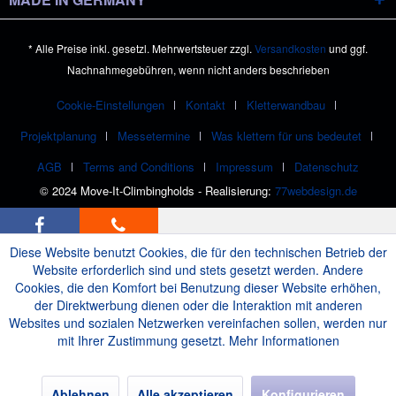
* Alle Preise inkl. gesetzl. Mehrwertsteuer zzgl.
Versandkosten
und ggf.
Nachnahmegebühren, wenn nicht anders beschrieben
Cookie-Einstellungen
Kontakt
Kletterwandbau
Projektplanung
Messetermine
Was klettern für uns bedeutet
AGB
Terms and Conditions
Impressum
Datenschutz
© 2024 Move-It-Climbingholds - Realisierung:
77webdesign.de
Diese Website benutzt Cookies, die für den technischen Betrieb der
Website erforderlich sind und stets gesetzt werden. Andere
Cookies, die den Komfort bei Benutzung dieser Website erhöhen,
der Direktwerbung dienen oder die Interaktion mit anderen
Websites und sozialen Netzwerken vereinfachen sollen, werden nur
mit Ihrer Zustimmung gesetzt.
Mehr Informationen
Ablehnen
Alle akzeptieren
Konfigurieren