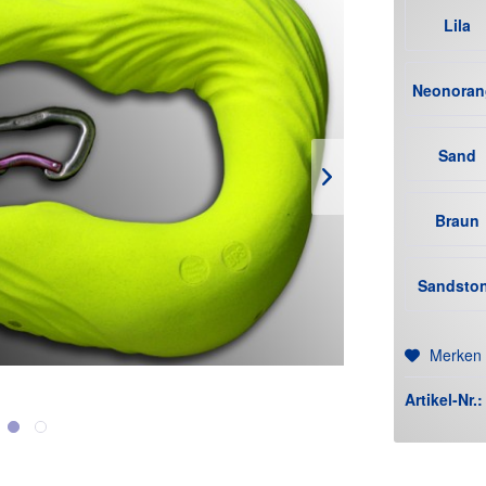
Lila
Neonoran
Sand
Braun
Sandsto
(+12€)
Merken
Artikel-Nr.: