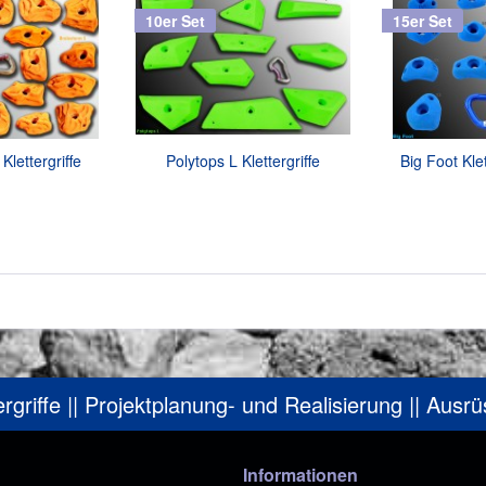
10er Set
15er Set
Klettergriffe
Polytops L Klettergriffe
Big Foot Klet
ergriffe || Projektplanung- und Realisierung || Ausr
Informationen