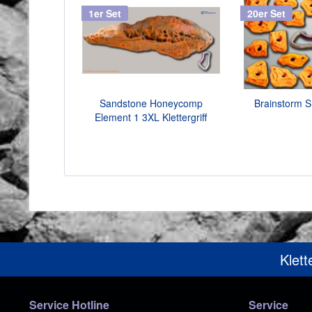
1er Set
20er Set
Sandstone Honeycomp
Brainstorm S 
Element 1 3XL Klettergriff
Klett
Service Hotline
Service