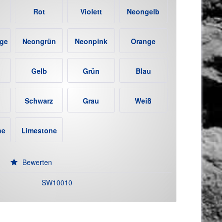
Rot
Violett
Neongelb
ge
Neongrün
Neonpink
Orange
Gelb
Grün
Blau
Schwarz
Grau
Weiß
ne
Limestone
(+12€)
Bewerten
SW10010