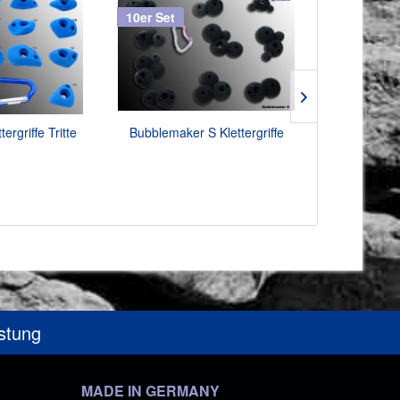
10er Set
20er Set
tergriffe Tritte
Bubblemaker S Klettergriffe
Alien Spax 
üstung
MADE IN GERMANY