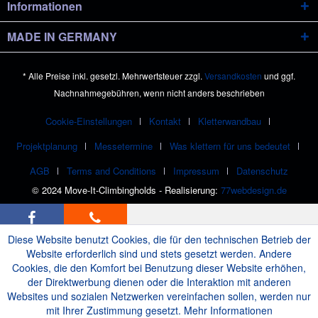
Informationen
MADE IN GERMANY
* Alle Preise inkl. gesetzl. Mehrwertsteuer zzgl.
Versandkosten
und ggf.
Nachnahmegebühren, wenn nicht anders beschrieben
Cookie-Einstellungen
Kontakt
Kletterwandbau
Projektplanung
Messetermine
Was klettern für uns bedeutet
AGB
Terms and Conditions
Impressum
Datenschutz
© 2024 Move-It-Climbingholds - Realisierung:
77webdesign.de
Diese Website benutzt Cookies, die für den technischen Betrieb der
Website erforderlich sind und stets gesetzt werden. Andere
Cookies, die den Komfort bei Benutzung dieser Website erhöhen,
der Direktwerbung dienen oder die Interaktion mit anderen
Websites und sozialen Netzwerken vereinfachen sollen, werden nur
mit Ihrer Zustimmung gesetzt.
Mehr Informationen