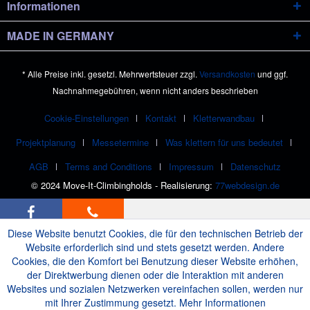
Informationen
MADE IN GERMANY
* Alle Preise inkl. gesetzl. Mehrwertsteuer zzgl.
Versandkosten
und ggf.
Nachnahmegebühren, wenn nicht anders beschrieben
Cookie-Einstellungen
Kontakt
Kletterwandbau
Projektplanung
Messetermine
Was klettern für uns bedeutet
AGB
Terms and Conditions
Impressum
Datenschutz
© 2024 Move-It-Climbingholds - Realisierung:
77webdesign.de
Diese Website benutzt Cookies, die für den technischen Betrieb der
Website erforderlich sind und stets gesetzt werden. Andere
Cookies, die den Komfort bei Benutzung dieser Website erhöhen,
der Direktwerbung dienen oder die Interaktion mit anderen
Websites und sozialen Netzwerken vereinfachen sollen, werden nur
mit Ihrer Zustimmung gesetzt.
Mehr Informationen