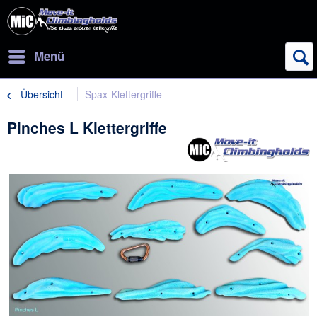
Menü
Übersicht
Spax-Klettergriffe
Pinches L Klettergriffe