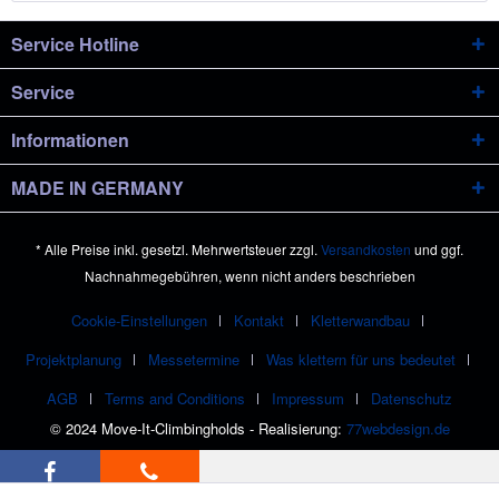
Service Hotline
Service
Informationen
MADE IN GERMANY
* Alle Preise inkl. gesetzl. Mehrwertsteuer zzgl.
Versandkosten
und ggf.
Nachnahmegebühren, wenn nicht anders beschrieben
Cookie-Einstellungen
Kontakt
Kletterwandbau
Projektplanung
Messetermine
Was klettern für uns bedeutet
AGB
Terms and Conditions
Impressum
Datenschutz
© 2024 Move-It-Climbingholds - Realisierung:
77webdesign.de