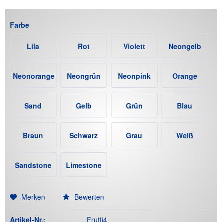
Farbe
Lila
Rot
Violett
Neongelb
Neonorange
Neongrün
Neonpink
Orange
Sand
Gelb
Grün
Blau
Braun
Schwarz
Grau
Weiß
Sandstone
Limestone
(+12€)
(+12€)
Merken
Bewerten
Artikel-Nr.:
Frutti4