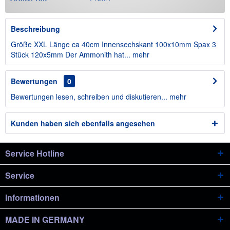
Beschreibung
Größe XXL Länge ca 40cm Innensechskant 100x10mm Spax 3
Stück 120x5mm Der Ammonith hat...
mehr
Bewertungen
0
Bewertungen lesen, schreiben und diskutieren...
mehr
Kunden haben sich ebenfalls angesehen
Service Hotline
Service
Informationen
MADE IN GERMANY