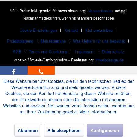
* Alle Preise inkl. gesetzl. Mehrwertsteuer zzgl.
Versandkosten
und ggf.
Nachnahmegebühren, wenn nicht anders beschrieben
Cookie-Einstellungen
Kontakt
Kletterwandbau
Projektplanung
Messetermine
Was klettern für uns bedeutet
AGB
Terms and Conditions
Impressum
Datenschutz
© 2024 Move-It-Climbingholds - Realisierung:
77webdesign.de
Diese Website benutzt Cookies, die für den technischen Betrieb der
Website erforderlich sind und stets gesetzt werden. Andere
Cookies, die den Komfort bei Benutzung dieser Website erhöhen,
der Direktwerbung dienen oder die Interaktion mit anderen
Websites und sozialen Netzwerken vereinfachen sollen, werden nur
mit Ihrer Zustimmung gesetzt.
Mehr Informationen
Ablehnen
Alle akzeptieren
Konfigurieren