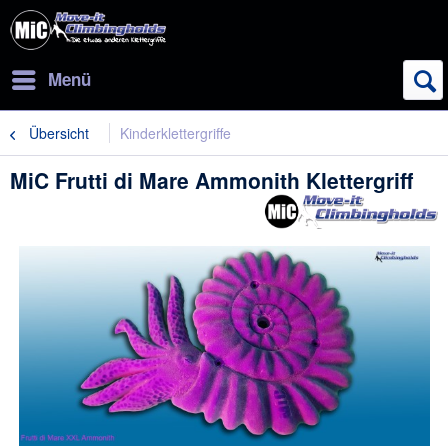
Menü
Übersicht
Kinderklettergriffe
MiC Frutti di Mare Ammonith Klettergriff